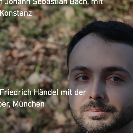
n Johann Sebastian Bach, mit
 Konstanz
Friedrich Händel mit der
per, München