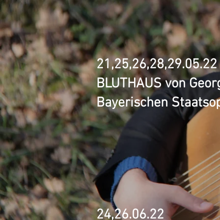
21,25,26,28,29.05.22
BLUTHAUS von Georg 
Bayerischen Staatso
24,26.06.22