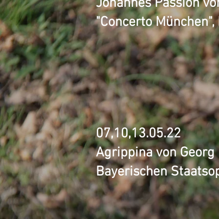
Johannes Passion vo
"Concerto München",
07,10,13.05.22
Agrippina von Georg 
Bayerischen Staatso